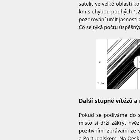
satelit ve velké oblasti 
km s chybou pouhých 1,2 
pozorování určit jasnosti
Co se týká počtu úspěšnýc
Další stupně vítězů a
Pokud se podíváme do sta
místo si drží zákryt hv
pozitivními zprávami ze
a Portugalskem. Na Česko