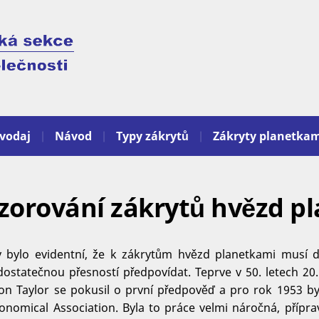
Vyhledávání
vodaj
Návod
Typy zákrytů
Zákryty planetka
ozorování zákrytů hvězd p
ty bylo evidentní, že k zákrytům hvězd planetkami musí 
statečnou přesností předpovídat. Teprve v 50. letech 20. s
n Taylor se pokusil o první předpověď a pro rok 1953 b
onomical Association. Byla to práce velmi náročná, přípr