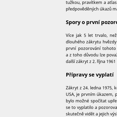
tužkou, pravítkem a atla
předpověděných úkazů málo
Spory o první pozor
Více jak 5 let trvalo, n
dlouhého zákrytu hvězdy
první pozorování tohoto
a z toho důvodu lze pova
další zákryt z 2. října 19
Přípravy se vyplatí
Zákryt z 24. ledna 1975,
USA, je prvním úkazem, p
bylo možné spočítat upře
se to vyplatilo a pozorova
skutečně vidět a jejich vý