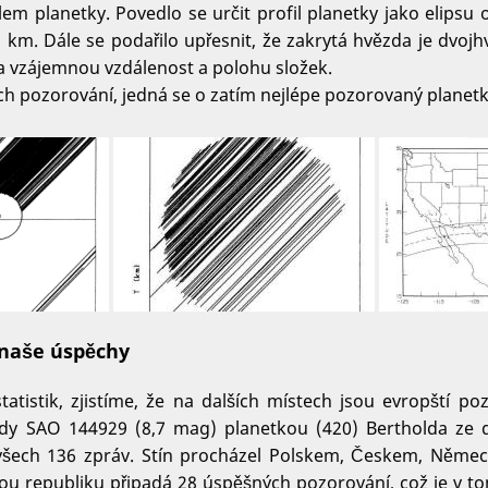
kolem planetky. Povedlo se určit profil planetky jako elipsu
km. Dále se podařilo upřesnit, že zakrytá hvězda je dvojhv
 a vzájemnou vzdálenost a polohu složek.
h pozorování, jedná se o zatím nejlépe pozorovaný planetk
 naše úspěchy
tistik, zjistíme, že na dalších místech jsou evropští po
ězdy SAO 144929 (8,7 mag) planetkou (420) Bertholda ze 
 všech 136 zpráv. Stín procházel Polskem, Českem, Němec
u republiku připadá 28 úspěšných pozorování, což je v to