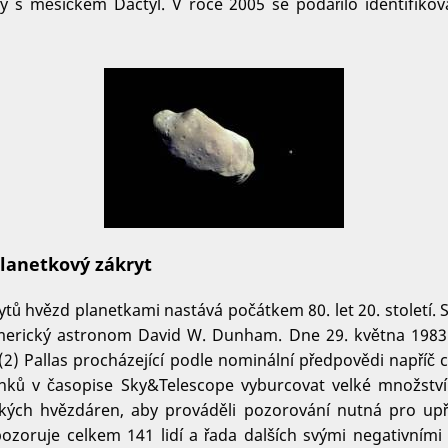
ky s měsíčkem Dactyl. V roce 2005 se podařilo identifikov
lanetkový zákryt
tů hvězd planetkami nastává počátkem 80. let 20. století.
americký astronom David W. Dunham. Dne 29. května 1983
 (2) Pallas procházející podle nominální předpovědi napříč
nků v časopise Sky&Telescope vyburcovat velké množst
kých hvězdáren, aby prováděli pozorování nutná pro up
ozoruje celkem 141 lidí a řada dalších svými negativními