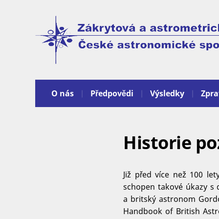
O nás
Předpovědi
Výsledky
Zpra
Historie p
Již před více než 100 le
schopen takové úkazy s do
a britský astronom Gordo
Handbook of British Astr