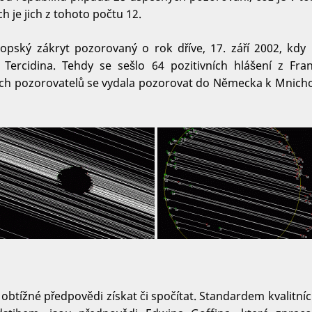
 je jich z tohoto počtu 12.
vropský zákryt pozorovaný o rok dříve, 17. září 2002, kd
 Tercidina. Tehdy se sešlo 64 pozitivních hlášení z Fr
ch pozorovatelů se vydala pozorovat do Německa k Mnichovu
k obtížné předpovědi získat či spočítat. Standardem kvalitn