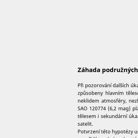
Záhada podružných
Při pozorování dalších ú
způsobeny hlavním těles
neklidem atmosféry, nezk
SAO 120774 (6,2 mag) pl
tělesem i sekundární úkaz
satelit.
Potvrzení této hypotézy us