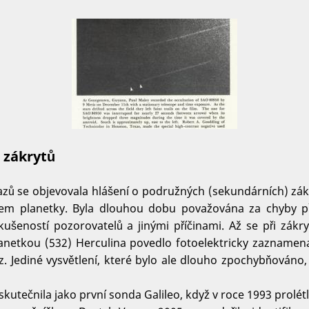
 zákrytů
kazů se objevovala hlášení o podružných (sekundárních) zák
em planetky. Byla dlouhou dobu považována za chyby p
ušeností pozorovatelů a jinými příčinami. Až se při zákr
anetkou (532) Herculina povedlo fotoelektricky zaznamen
. Jediné vysvětlení, které bylo ale dlouho zpochybňováno,
kutečnila jako první sonda Galileo, když v roce 1993 prolét