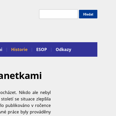
mi
Historie
ESOP
Odkazy
lanetkami
docházet. Nikdo ale nebyl
toletí se situace zlepšila
ylo publikováno v ročence
avné práce byly prováděny