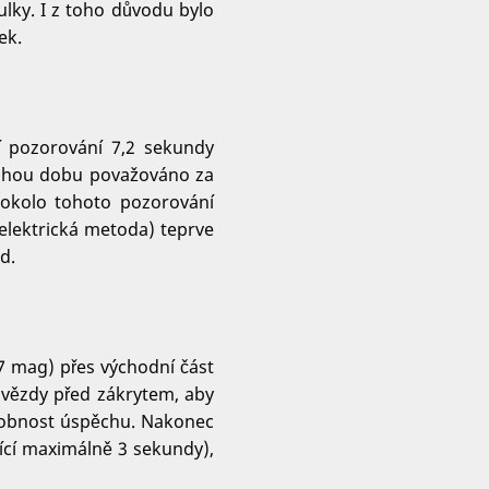
lky. I z toho důvodu bylo
ek.
ní pozorování 7,2 sekundy
ouhou dobu považováno za
 okolo tohoto pozorování
elektrická metoda) teprve
d.
7 mag) přes východní část
hvězdy před zákrytem, aby
odobnost úspěchu. Nakonec
ající maximálně 3 sekundy),