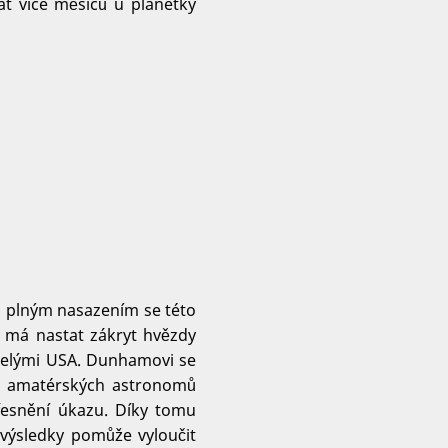
at více měsíců u planetky
 S plným nasazením se této
 má nastat zákryt hvězdy
 celými USA. Dunhamovi se
ví amatérských astronomů
řesnění úkazu. Díky tomu
 výsledky pomůže vyloučit