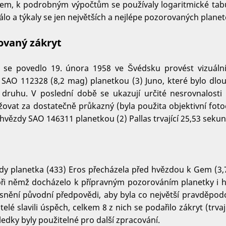
sem, k podrobným výpočtům se používaly logaritmické tabu
 a týkaly se jen největších a nejlépe pozorovaných planet
ovaný zákryt
ež se povedlo 19. února 1958 ve Švédsku provést vizuál
 SAO 112328 (8,2 mag) planetkou (3) Juno, které bylo dl
 druhu. V poslední době se ukazují určité nesrovnalosti
žovat za dostatečně průkazný (byla použita objektivní foto
61 hvězdy SAO 146311 planetkou (2) Pallas trvající 25,53 sekun
 kdy planetka (433) Eros přecházela před hvězdou k Gem (3,
ři němž docházelo k přípravným pozorováním planetky i 
snění původní předpovědi, aby byla co největší pravděp
telé slavili úspěch, celkem 8 z nich se podařilo zákryt (trv
sledky byly použitelné pro další zpracování.