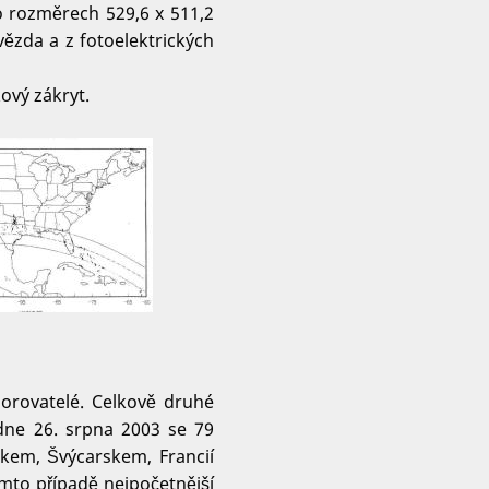
 o rozměrech 529,6 x 511,2
ězda a z fotoelektrických
ový zákryt.
zorovatelé. Celkově druhé
dne 26. srpna 2003 se 79
kem, Švýcarskem, Francií
mto případě nejpočetnější