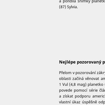
a pořídila snímky planet
(87) Sylvia.
Nejlépe pozorovaný p
Přelom v pozorování zákry
oblasti začíná věnovat 
1 Vul (4,8 mag) planetko
povede pomocí série člá
a získat podporu americ
vlastní úkaz úspěšně odp