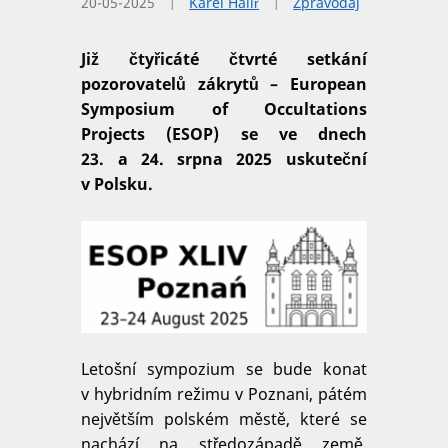
20-05-2025
Karel Halíř
Zpravodaj
Již čtyřicáté čtvrté setkání
pozorovatelů zákrytů – European
Symposium of Occultations
Projects (ESOP) se ve dnech
23. a 24. srpna 2025 uskuteční
v Polsku.
Letošní sympozium se bude konat
v hybridním režimu v Poznani, pátém
největším polském městě, které se
nachází na středozápadě země.