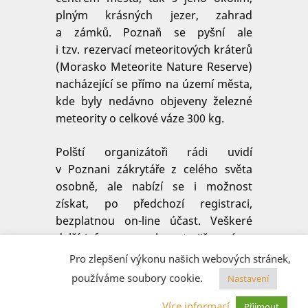
plným krásných jezer, zahrad
a zámků. Poznaň se pyšní ale
i tzv. rezervací meteoritových kráterů
(Morasko Meteorite Nature Reserve)
nacházející se přímo na území města,
kde byly nedávno objeveny železné
meteority o celkové váze 300 kg.
Polští organizátoři rádi uvidí
v Poznani zákrytáře z celého světa
osobně, ale nabízí se i možnost
získat, po předchozí registraci,
bezplatnou on-line účast. Veškeré
další informace naleznete již nyní na
stránkách sympozia:
Pro zlepšení výkonu našich webových stránek,
https://esop44.iota-es.de
.
používáme soubory cookie.
Nastavení
Více informací
Přijmout